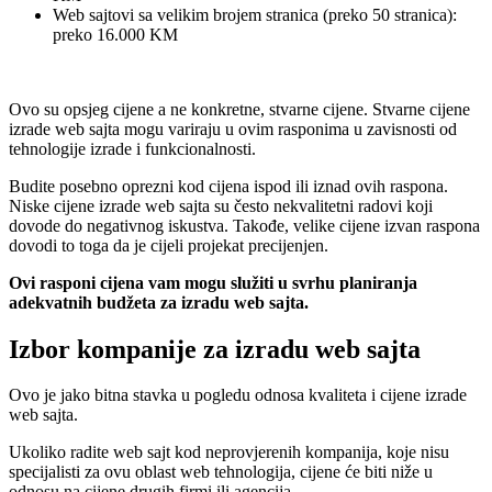
Web sajtovi sa velikim brojem stranica (preko 50 stranica):
preko 16.000 KM
Ovo su opsjeg cijene a ne konkretne, stvarne cijene. Stvarne cijene
izrade web sajta mogu variraju u ovim rasponima u zavisnosti od
tehnologije izrade i funkcionalnosti.
Budite posebno oprezni kod cijena ispod ili iznad ovih raspona.
Niske cijene izrade web sajta su često nekvalitetni radovi koji
dovode do negativnog iskustva. Takođe, velike cijene izvan raspona
dovodi to toga da je cijeli projekat precijenjen.
Ovi rasponi cijena vam mogu služiti u svrhu planiranja
adekvatnih budžeta za izradu web sajta.
Izbor kompanije za izradu web sajta
Ovo je jako bitna stavka u pogledu odnosa kvaliteta i cijene izrade
web sajta.
Ukoliko radite web sajt kod neprovjerenih kompanija, koje nisu
specijalisti za ovu oblast web tehnologija, cijene će biti niže u
odnosu na cijene drugih firmi ili agencija.