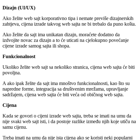
Dizajn (UI/UX)
Ako želite web sajt korporativno tipa i nemate previše dizajnerskih
zahtjeva, cijena izrade takvog web sajta ne bi trebalo da puno košta.
Ako želite da sajt ima unikatan dizajn, moraćete dodatno da
izdvojite novac za dizajn a to će uticati na cjelokupno povećanje
cijene izrade samog sajta ili shopa.
Funkcionalnost
Ukoliko želite web sajt sa nekoliko stranica, cijena web sajta će biti
povoljna.
A ako ipak želite da sajt ima mnoštvo funkcionalnosti, kao što su
napredne forme, integracija sa društvenim mrežama, upravljanje
sadržajem, cijena web sajta će biti veća od običnog web sajta.
Cijena
Kada se govori o cijeni izrade web sajta, treba se imati na umu da
nije svaki web sajt isti, i da postoje razlike između njih koje utiču na
samu cijenu.
Treba imati na umu da nije ista cijena ako se koristi neki popularni