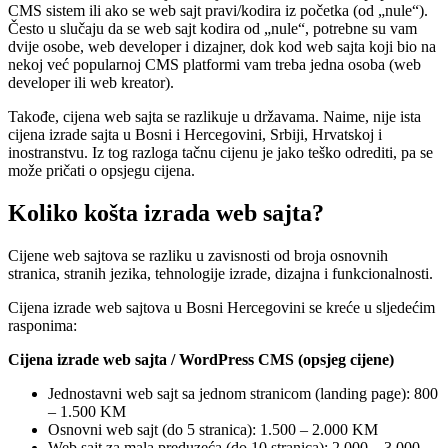
CMS sistem ili ako se web sajt pravi/kodira iz početka (od „nule“).
Često u slučaju da se web sajt kodira od „nule“, potrebne su vam
dvije osobe, web developer i dizajner, dok kod web sajta koji bio na
nekoj već popularnoj CMS platformi vam treba jedna osoba (web
developer ili web kreator).
Takođe, cijena web sajta se razlikuje u državama. Naime, nije ista
cijena izrade sajta u Bosni i Hercegovini, Srbiji, Hrvatskoj i
inostranstvu. Iz tog razloga tačnu cijenu je jako teško odrediti, pa se
može pričati o opsjegu cijena.
Koliko košta izrada web sajta?
Cijene web sajtova se razliku u zavisnosti od broja osnovnih
stranica, stranih jezika, tehnologije izrade, dizajna i funkcionalnosti.
Cijena izrade web sajtova u Bosni Hercegovini se kreće u sljedećim
rasponima:
Cijena izrade web sajta / WordPress CMS (opsjeg cijene)
Jednostavni web sajt sa jednom stranicom (landing page): 800
– 1.500 KM
Osnovni web sajt (do 5 stranica): 1.500 – 2.000 KM
Web sajt za mala preduzeća (do 10 stranica): 2.000 – 3.000