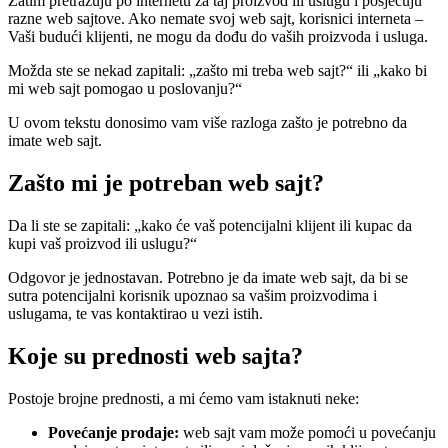
Zatim pretražuju po internetu za taj proizvod ili uslugu i posjećuju
razne web sajtove. Ako nemate svoj web sajt, korisnici interneta –
Vaši budući klijenti, ne mogu da dođu do vaših proizvoda i usluga.
Možda ste se nekad zapitali: „zašto mi treba web sajt?“ ili „kako bi
mi web sajt pomogao u poslovanju?“
U ovom tekstu donosimo vam više razloga zašto je potrebno da
imate web sajt.
Zašto mi je potreban web sajt?
Da li ste se zapitali: „kako će vaš potencijalni klijent ili kupac da
kupi vaš proizvod ili uslugu?“
Odgovor je jednostavan. Potrebno je da imate web sajt, da bi se
sutra potencijalni korisnik upoznao sa vašim proizvodima i
uslugama, te vas kontaktirao u vezi istih.
Koje su prednosti web sajta?
Postoje brojne prednosti, a mi ćemo vam istaknuti neke:
Povećanje prodaje:
web sajt vam može pomoći u povećanju