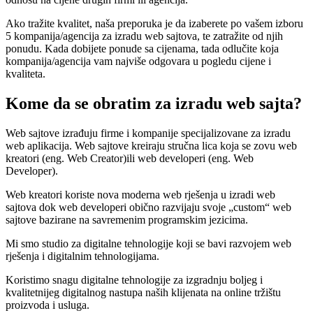
Ako tražite kvalitet, naša preporuka je da izaberete po vašem izboru
5 kompanija/agencija za izradu web sajtova, te zatražite od njih
ponudu. Kada dobijete ponude sa cijenama, tada odlučite koja
kompanija/agencija vam najviše odgovara u pogledu cijene i
kvaliteta.
Kome da se obratim za izradu web sajta?
Web sajtove izrađuju firme i kompanije specijalizovane za izradu
web aplikacija. Web sajtove kreiraju stručna lica koja se zovu web
kreatori (eng. Web Creator)ili web developeri (eng. Web
Developer).
Web kreatori koriste nova moderna web rješenja u izradi web
sajtova dok web developeri obično razvijaju svoje „custom“ web
sajtove bazirane na savremenim programskim jezicima.
Mi smo studio za digitalne tehnologije koji se bavi razvojem web
rješenja i digitalnim tehnologijama.
Koristimo snagu digitalne tehnologije za izgradnju boljeg i
kvalitetnijeg digitalnog nastupa naših klijenata na online tržištu
proizvoda i usluga.