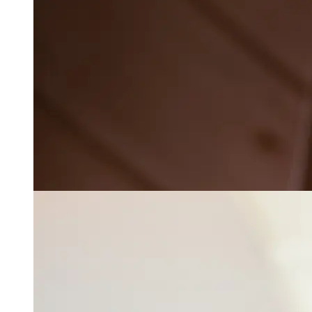
Implementacija GDPR-a na
web sajtovima: Kompletan
vodič za kompanije u BiH
Kako napisati politiku
privatnosti?