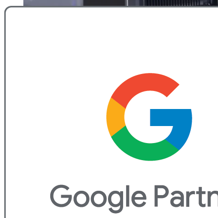
Kako poboljšati prodaju
proizvoda i usluga na
internetu?
VPS Cloud hosting ili
Shared hosting?