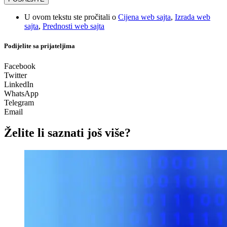
U ovom tekstu ste pročitali o
Cijena web sajta
,
Izrada web
sajta
,
Prednosti web sajta
Podijelite sa prijateljima
Facebook
Twitter
LinkedIn
WhatsApp
Telegram
Email
Želite li saznati još više?