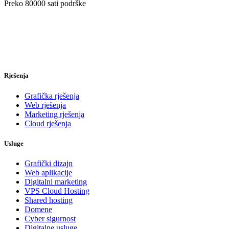
Preko
80000
sati podrške
Rješenja
Grafička rješenja
Web rješenja
Marketing rješenja
Cloud rješenja
Usluge
Grafički dizajn
Web aplikacije
Digitalni marketing
VPS Cloud Hosting
Shared hosting
Domene
Cyber sigurnost
Digitalne usluge