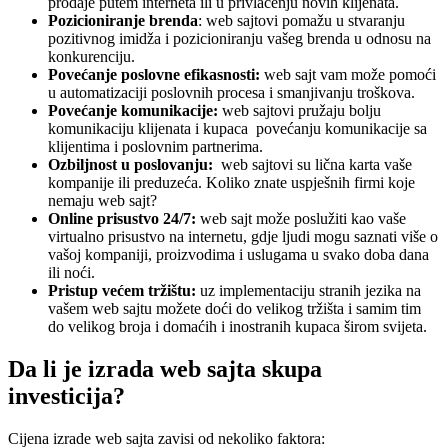
prodaje putem interneta ili u privlačenju novih klijenata.
Pozicioniranje brenda
: web sajtovi pomažu u stvaranju
pozitivnog imidža i pozicioniranju vašeg brenda u odnosu na
konkurenciju.
Povećanje poslovne efikasnosti:
web sajt vam može pomoći
u automatizaciji poslovnih procesa i smanjivanju troškova.
Povećanje komunikacije:
web sajtovi pružaju bolju
komunikaciju klijenata i kupaca povećanju komunikacije sa
klijentima i poslovnim partnerima.
Ozbiljnost u poslovanju:
web sajtovi su lična karta vaše
kompanije ili preduzeća. Koliko znate uspješnih firmi koje
nemaju web sajt?
Online prisustvo 24/7:
web sajt može poslužiti kao vaše
virtualno prisustvo na internetu, gdje ljudi mogu saznati više o
vašoj kompaniji, proizvodima i uslugama u svako doba dana
ili noći.
Pristup većem tržištu:
uz implementaciju stranih jezika na
vašem web sajtu možete doći do velikog tržišta i samim tim
do velikog broja i domaćih i inostranih kupaca širom svijeta.
Da li je izrada web sajta skupa
investicija?
Cijena izrade web sajta zavisi od nekoliko faktora: