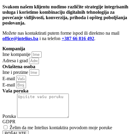
Svakom našem klijentu nudimo različite strategije integrisanih
usluga i koristimo kombinaciju digitalnih tehnologija za
povećanje vidljivosti, konverzija, prihoda i opšteg poboljšanja
poslovanja.
Možete nas kontaktirati putem forme ispod ili direktno na mail
office@intelius.ba
i na telefon
+387 66 816 492
.
Kompanija
Ime kompanije
Adresa i grad
Ovlaštena osoba
Ime i prezime
E-mail
E-mail
Vaša poruka
Poruka
GDPR
Želim da me Intelius kontaktira povodom moje poruke
POŠALJITE