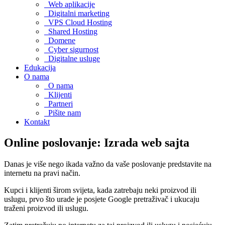
Web aplikacije
Digitalni marketing
VPS Cloud Hosting
Shared Hosting
Domene
Cyber sigurnost
Digitalne usluge
Edukacija
O nama
O nama
Klijenti
Partneri
Pišite nam
Kontakt
Online poslovanje: Izrada web sajta
Danas je više nego ikada važno da vaše poslovanje predstavite na
internetu na pravi način.
Kupci i klijenti širom svijeta, kada zatrebaju neki proizvod ili
uslugu, prvo što urade je posjete Google pretraživač i ukucaju
traženi proizvod ili uslugu.