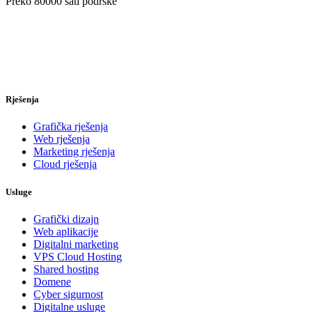
Preko
80000
sati podrške
Rješenja
Grafička rješenja
Web rješenja
Marketing rješenja
Cloud rješenja
Usluge
Grafički dizajn
Web aplikacije
Digitalni marketing
VPS Cloud Hosting
Shared hosting
Domene
Cyber sigurnost
Digitalne usluge