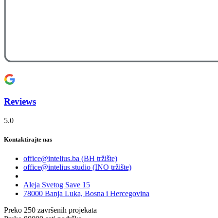
Reviews
5.0
Kontaktirajte nas
office@intelius.ba (BH tržište)
office@intelius.studio (INO tržište)
Aleja Svetog Save 15
78000 Banja Luka, Bosna i Hercegovina
Preko
250
završenih projekata