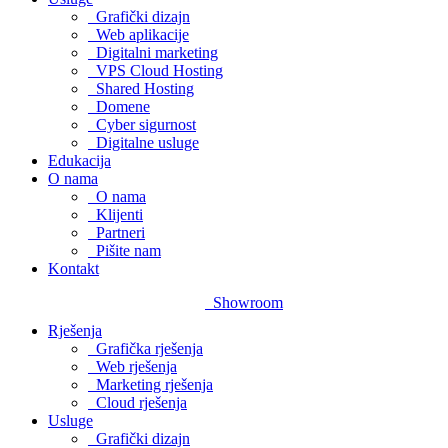
Grafički dizajn
Web aplikacije
Digitalni marketing
VPS Cloud Hosting
Shared Hosting
Domene
Cyber sigurnost
Digitalne usluge
Edukacija
O nama
O nama
Klijenti
Partneri
Pišite nam
Kontakt
Showroom
Rješenja
Grafička rješenja
Web rješenja
Marketing rješenja
Cloud rješenja
Usluge
Grafički dizajn