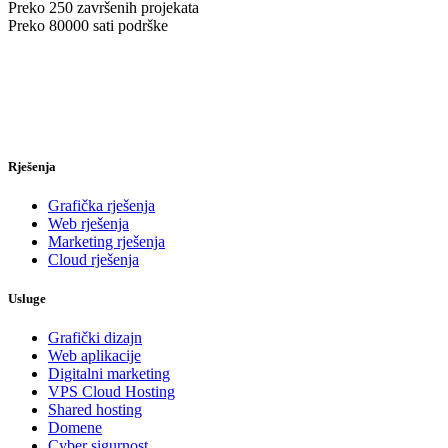
Preko
250
završenih projekata
Preko
80000
sati podrške
Rješenja
Grafička rješenja
Web rješenja
Marketing rješenja
Cloud rješenja
Usluge
Grafički dizajn
Web aplikacije
Digitalni marketing
VPS Cloud Hosting
Shared hosting
Domene
Cyber sigurnost