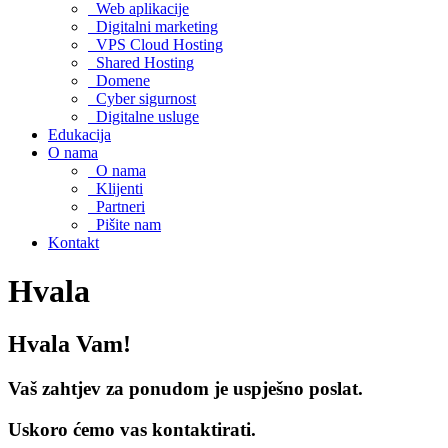
Web aplikacije
Digitalni marketing
VPS Cloud Hosting
Shared Hosting
Domene
Cyber sigurnost
Digitalne usluge
Edukacija
O nama
O nama
Klijenti
Partneri
Pišite nam
Kontakt
Hvala
Hvala Vam!
Vaš zahtjev za ponudom je uspješno poslat.
Uskoro ćemo vas kontaktirati.