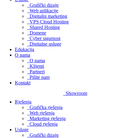
Grafički dizajn
Web aplikacije
Digitalni marketing
VPS Cloud Hosting
Shared Hosting
Domene
Cyber sigurnost
Digitalne usluge
Edukacija
O nama
O nama
Klijenti
Partneri
Pišite nam
Kontakt
Showroom
Rješenja
Grafička rješenja
Web rješenja
Marketing rješenja
Cloud rješenja
Usluge
Grafički dizajn