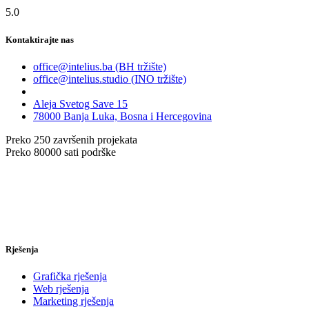
5.0
Kontaktirajte nas
office@intelius.ba (BH tržište)
office@intelius.studio (INO tržište)
Aleja Svetog Save 15
78000 Banja Luka, Bosna i Hercegovina
Preko
250
završenih projekata
Preko
80000
sati podrške
Rješenja
Grafička rješenja
Web rješenja
Marketing rješenja