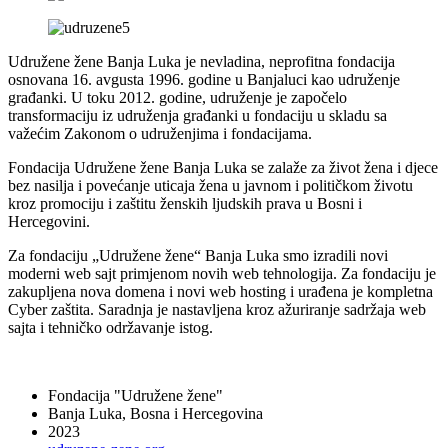
Udružene žene Banja Luka je nevladina, neprofitna fondacija
osnovana 16. avgusta 1996. godine u Banjaluci kao udruženje
građanki. U toku 2012. godine, udruženje je započelo
transformaciju iz udruženja građanki u fondaciju u skladu sa
važećim Zakonom o udruženjima i fondacijama.
Fondacija Udružene žene Banja Luka se zalaže za život žena i djece
bez nasilja i povećanje uticaja žena u javnom i političkom životu
kroz promociju i zaštitu ženskih ljudskih prava u Bosni i
Hercegovini.
Za fondaciju „Udružene žene“ Banja Luka smo izradili novi
moderni web sajt primjenom novih web tehnologija. Za fondaciju je
zakupljena nova domena i novi web hosting i urađena je kompletna
Cyber zaštita. Saradnja je nastavljena kroz ažuriranje sadržaja web
sajta i tehničko održavanje istog.
Fondacija "Udružene žene"
Banja Luka, Bosna i Hercegovina
2023